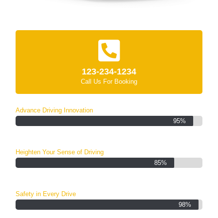
123-234-1234
Call Us For Booking
Advance Driving Innovation
95%
Heighten Your Sense of Driving
85%
Safety in Every Drive
98%