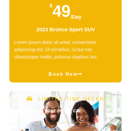
49
$
/Day
2023 Bronce Sport SUV
Lorem ipsum dolor sit amet, consectetur
adipiscing elit. Ut elit tellus, luctus nec
ullamcorper mattis, pulvinar dapibus leo.
Book Now
LIMITED TIME OFFER
Get 30% off your rental car
1 - 2 Days
Standar Rate
2 - 4 Days
10% Discount