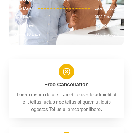
4 - 6 Days
15% Discount
6 - 8 Days
20% Discount
8 - 10 Days
25% Discount
Above 10 Days
30% Discount
Free Cancellation
Lorem ipsum dolor sit amet consecte adipielit ut
elit tellus luctus nec tellus aliquam ut lquis
egestas Tellus ullamcorper libero.