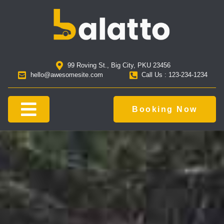
99 Roving St., Big City, PKU 23456
hello@awesomesite.com
Call Us : 123-234-1234
Booking Now