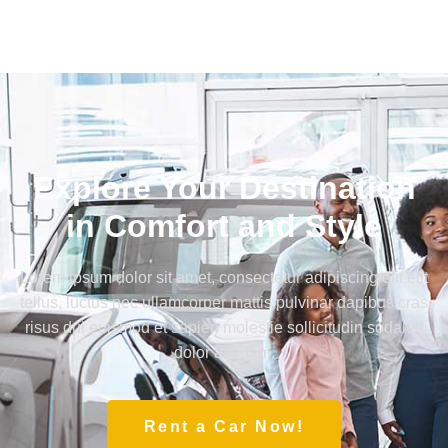
Explore Your Destination
in Comfort and Style
Lorem ipsum dolor sit amet, consectetur adipiscing elit elit
tellus, luctus nec ullamcorper mattis pulvinar dapibus cras
risus dui euismod et sapien molestie sollicitudin sodales
dolor aliquam.
Rent a Car Now!