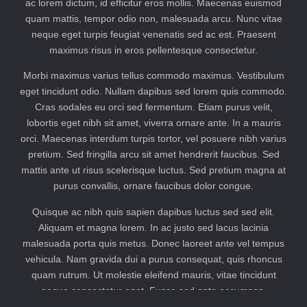
ac lorem dictum, id efficitur eros mollis. Maecenas euismod
quam mattis, tempor odio non, malesuada arcu. Nunc vitae
neque eget turpis feugiat venenatis sed ac est. Praesent
maximus risus in eros pellentesque consectetur.
Morbi maximus varius tellus commodo maximus. Vestibulum
eget tincidunt odio. Nullam dapibus sed lorem quis commodo.
Cras sodales eu orci sed fermentum. Etiam purus velit,
lobortis eget nibh sit amet, viverra ornare ante. In a mauris
orci. Maecenas interdum turpis tortor, vel posuere nibh varius
pretium. Sed fringilla arcu sit amet hendrerit faucibus. Sed
mattis ante ut risus scelerisque luctus. Sed pretium magna at
purus convallis, ornare faucibus dolor congue.
Quisque ac nibh quis sapien dapibus luctus sed sed elit.
Aliquam et magna lorem. In ac justo sed lacus lacinia
malesuada porta quis metus. Donec laoreet ante vel tempus
vehicula. Nam gravida dui a purus consequat, quis rhoncus
quam rutrum. Ut molestie eleifend mauris, vitae tincidunt
neque consectetur eget. Fusce sed ante accumsan,
imperdiet purus sed, scelerisque libero. Duis cursus lacus