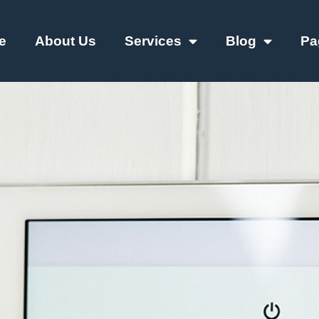
e
About Us
Services
Blog
Pa