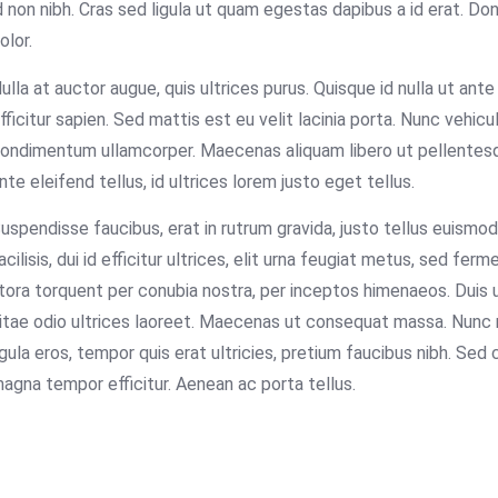
d non nibh. Cras sed ligula ut quam egestas dapibus a id erat. Do
olor.
ulla at auctor augue, quis ultrices purus. Quisque id nulla ut ante
fficitur sapien. Sed mattis est eu velit lacinia porta. Nunc veh
ondimentum ullamcorper. Maecenas aliquam libero ut pellentesq
nte eleifend tellus, id ultrices lorem justo eget tellus.
uspendisse faucibus, erat in rutrum gravida, justo tellus euismo
acilisis, dui id efficitur ultrices, elit urna feugiat metus, sed f
itora torquent per conubia nostra, per inceptos himenaeos. Duis 
itae odio ultrices laoreet. Maecenas ut consequat massa. Nunc n
igula eros, tempor quis erat ultricies, pretium faucibus nibh. Sed
agna tempor efficitur. Aenean ac porta tellus.