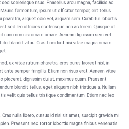
sed scelerisque risus. Phasellus arcu magna, facilisis ac
. Mauris fermentum, ipsum ut efficitur tempor, elit tellus
 pharetra, aliquet odio vel, aliquam sem. Curabitur lobortis
est sed leo ultricies scelerisque non ac lorem. Quisque ut
ed nunc non nisi ornare ornare. Aenean dignissim sem vel
ui blandit vitae. Cras tincidunt nisi vitae magna ornare
get.
, ex vitae rutrum pharetra, eros purus laoreet nisl, in
 ante semper fringilla. Etiam non risus erat. Aenean vitae
leo placerat, dignissim dui ut, maximus quam. Praesent
bendum blandit tellus, eget aliquam nibh tristique a. Nullam
tis velit quis tellus tristique condimentum. Etiam nec leo
ras nulla libero, cursus id nisi sit amet, suscipit gravida mi.
apien. Praesent nec tortor lobortis magna finibus venenatis