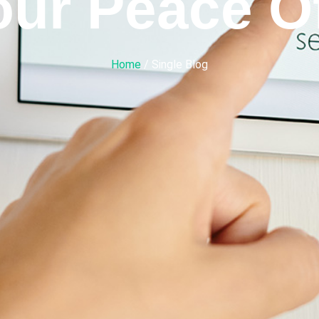
our Peace O
Home
/ Single Blog