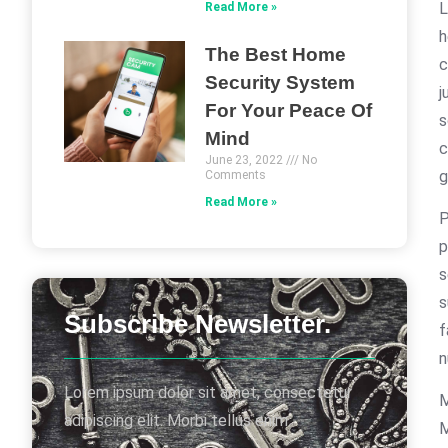
L
Read More »
h
The Best Home
c
Security System
j
For Your Peace Of
s
Mind
c
June 23, 2022
No
g
Comments
Read More »
P
p
s
s
Subscribe Newsletter.
f
n
Lorem ipsum dolor sit amet, consectetur
M
adipiscing elit. Morbi tellus enim.
M