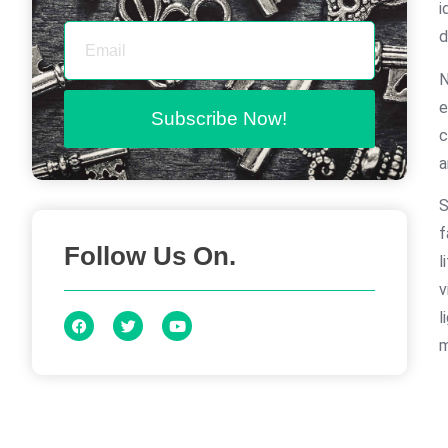
i
d
N
e
Subscribe Now!
c
a
S
f
Follow Us On.
l
v
l
m