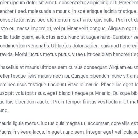
orem ipsum dolor sit amet, consectetur adipiscing elit. Praesent 
endrerit sed, malesuada a mauris. In scelerisque lacinia tristique
onsectetur risus, sed elementum erat ante quis nulla. Proin ut dui
usto eu massa imperdiet, vel pulvinar velit congue. Aliquam eget 
ollicitudin quam, eu luctus arcu. Nunc at augue nunc. Curabitur s
ondimentum venenatis. Ut luctus dolor sapien, euismod hendrerit d
ravida. Morbi luctus metus purus, vitae ultrices diam hendrerit e
hasellus at mauris ultrices sem cursus consequat. Aliquam euismod
ellentesque felis mauris nec nisi. Quisque bibendum nunc sit amet
em nec risus tristique tincidunt vitae id mauris. Phasellus eget 
uscipit volutpat risus, eget blandit neque pulvinar id. Quisque bi
acilisis bibendum auctor. Proin tempor finibus vestibulum. Ut mat
unc.
auris ligula metus, luctus quis magna ut, accumsan convallis est. C
auris in viverra lacus. In eget nunc sem. Integer eget vehicula s