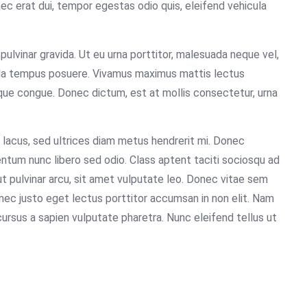
nec erat dui, tempor egestas odio quis, eleifend vehicula
 pulvinar gravida. Ut eu urna porttitor, malesuada neque vel,
icula tempus posuere. Vivamus maximus mattis lectus
ue congue. Donec dictum, est at mollis consectetur, urna
d lacus, sed ultrices diam metus hendrerit mi. Donec
ermentum nunc libero sed odio. Class aptent taciti sociosqu ad
ut pulvinar arcu, sit amet vulputate leo. Donec vitae sem
ec justo eget lectus porttitor accumsan in non elit. Nam
 cursus a sapien vulputate pharetra. Nunc eleifend tellus ut